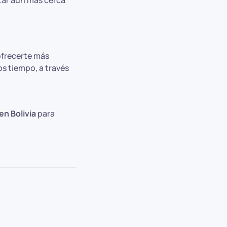
tar aún más cerca
ofrecerte más
s tiempo, a través
n Bolivia
para