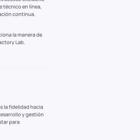
e técnico en línea,
mación continua.
ciona la manera de
actory Lab.
 la fidelidad hacia
esarrollo y gestión
star para