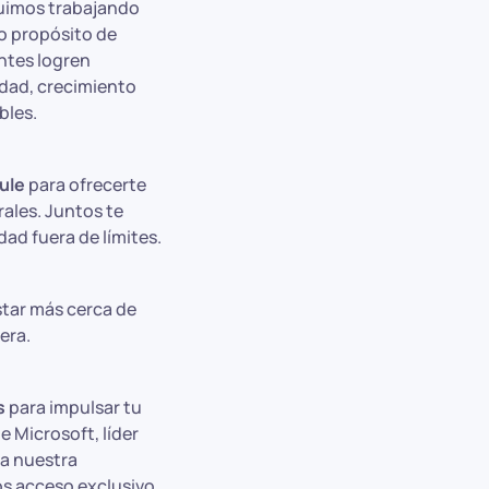
imos trabajando
o propósito de
entes logren
idad, crecimiento
bles.
ule
para ofrecerte
rales. Juntos te
dad fuera de límites.
star más cerca de
era.
s
para impulsar tu
e Microsoft, líder
 a nuestra
os acceso exclusivo