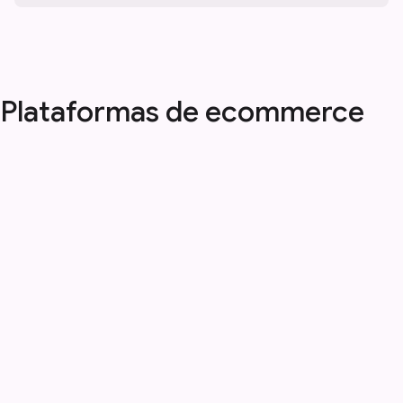
Plataformas de ecommerce
que dominamos
Elegimos con vos la plataforma que
mejor se adapta a tu modelo de
negocio y la implementamos de punta a
punta, con foco en conversión,
rendimiento y escalabilidad.