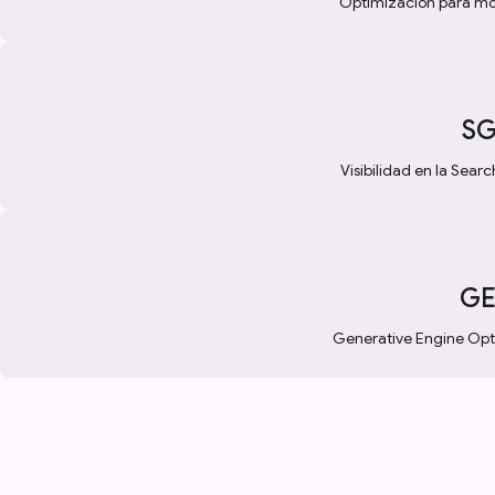
Optimización para moto
SG
Visibilidad en la Sea
GE
Generative Engine Opti