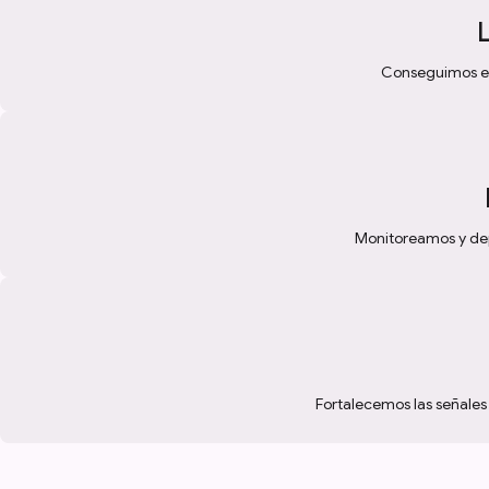
L
Conseguimos enl
Monitoreamos y depu
Fortalecemos las señales