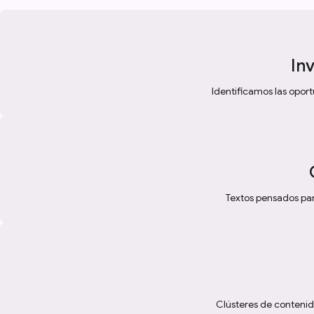
In
Identificamos las opor
Textos pensados para
Clústeres de contenid