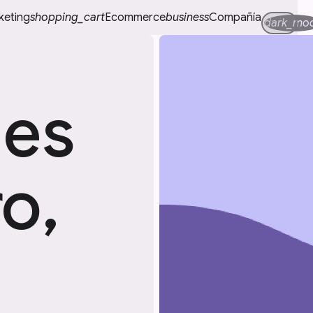
keting
shopping_cart
Ecommerce
business
Compañía
dark_mo
Tog
nes
ro,