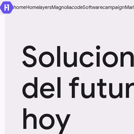
home
Home
layers
Magnolia
code
Software
campaign
Mar
Solucio
del futu
hoy