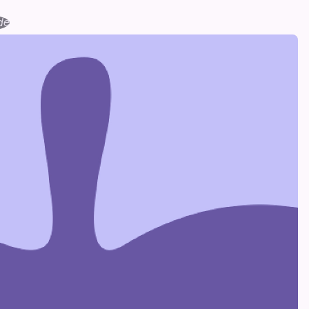
de
gle UI Mode between Dark and Light Mode