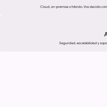
Cloud, on-premise o híbrido. Vos decidís cóm
A
Seguridad, escalabilidad y sop