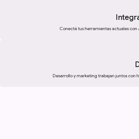
Integr
Conectá tus herramientas actuales con AP
D
Desarrollo y marketing trabajan juntos con h